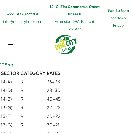
42-C, 21st Commercial Street
9 am to 6 pm
+92 (317) 8222701
Phase II
Monday to
info@dhacitytime.com
Extension DHA, Karachi
Friday
Pakistan
125 sq
SECTOR
CATEGORY
RATES
14 (A)
R
36-38
14 (D)
R
28-30
14 (B)
R
40-45
13 (G)
R
20-22
13 (F)
R
20-22
12 (G)
R
20-21