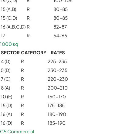
14 (C,D)
R
100-105
15 (A,B)
R
80-85
15 (C,D)
R
80-85
16 (A,B,C,D)
R
82-87
17
R
64-66
1000 sq
SECTOR
CATEGORY
RATES
4 (D)
R
225-235
5 (D)
R
230-235
7 (C)
R
220-230
8 (A)
R
200-210
10 (E)
R
160-170
15 (D)
R
175-185
16 (A)
R
180-190
16 (D)
R
185-190
C5 Commercial