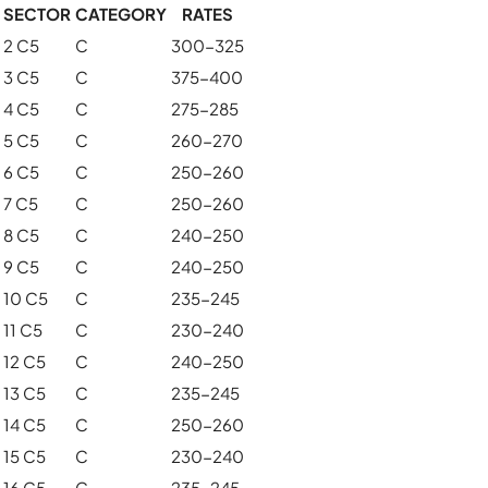
SECTOR
CATEGORY
RATES
2 C5
C
300-325
3 C5
C
375-400
4 C5
C
275-285
5 C5
C
260-270
6 C5
C
250-260
7 C5
C
250-260
8 C5
C
240-250
9 C5
C
240-250
10 C5
C
235-245
11 C5
C
230-240
12 C5
C
240-250
13 C5
C
235-245
14 C5
C
250-260
15 C5
C
230-240
16 C5
C
235-245