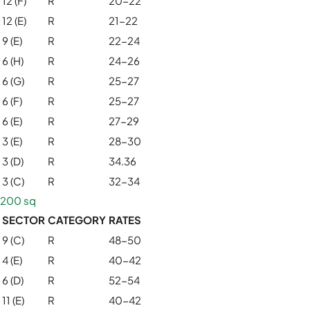
12 (F)
R
20-22
12 (E)
R
21-22
9 (E)
R
22-24
6 (H)
R
24-26
6 (G)
R
25-27
6 (F)
R
25-27
6 (E)
R
27-29
3 (E)
R
28-30
3 (D)
R
34.36
3 (C)
R
32-34
200 sq
SECTOR
CATEGORY
RATES
9 (C)
R
48-50
4 (E)
R
40-42
6 (D)
R
52-54
11 (E)
R
40-42