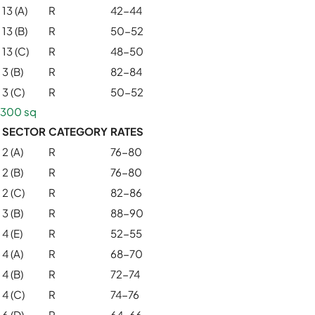
13 (A)
R
42-44
13 (B)
R
50-52
13 (C)
R
48-50
3 (B)
R
82-84
3 (C)
R
50-52
300 sq
SECTOR
CATEGORY
RATES
2 (A)
R
76-80
2 (B)
R
76-80
2 (C)
R
82-86
3 (B)
R
88-90
4 (E)
R
52-55
4 (A)
R
68-70
4 (B)
R
72-74
4 (C)
R
74-76
6 (D)
R
64-66